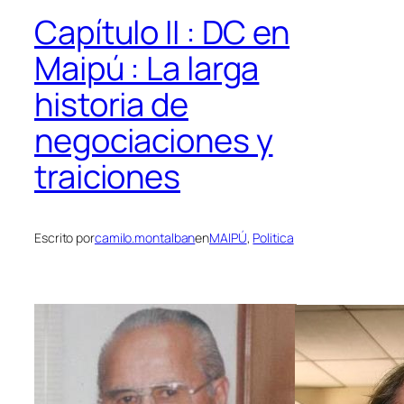
Capítulo II : DC en
Maipú : La larga
historia de
negociaciones y
traiciones
Escrito por
camilo.montalban
en
MAIPÚ
, 
Politica