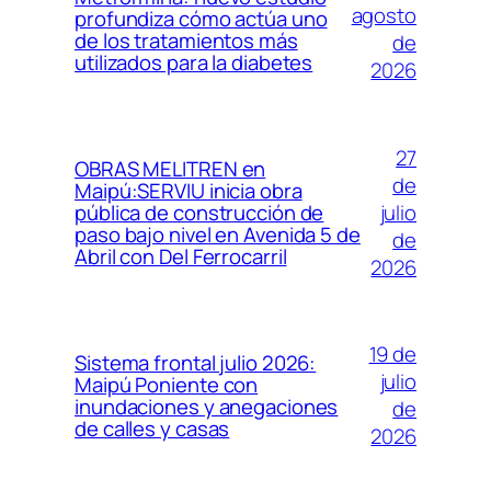
agosto
profundiza cómo actúa uno
de los tratamientos más
de
utilizados para la diabetes
2026
27
OBRAS MELITREN en
de
Maipú:SERVIU inicia obra
julio
pública de construcción de
paso bajo nivel en Avenida 5 de
de
Abril con Del Ferrocarril
2026
19 de
Sistema frontal julio 2026:
julio
Maipú Poniente con
inundaciones y anegaciones
de
de calles y casas
2026