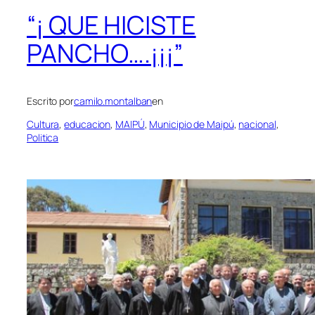
“¡ QUE HICISTE
PANCHO….¡¡¡”
Escrito por
camilo.montalban
en
Cultura
, 
educacion
, 
MAIPÚ
, 
Municipio de Maipú
, 
nacional
, 
Politica