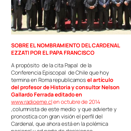
SOBRE EL NOMBRAMIENTO DEL CARDENAL
EZZATI POR EL PAPA FRANCISCO
A propósito de la cita Papal de la
Conferencia Episcopal de Chile que hoy
termina en Roma republicamos
el artículo
del profesor de Historia y consultor Nelson
Gallardo Ferrada editado en
www.radioeme.cl
en octubre de 2014
,columnista de este medio y que advierte y
pronostica con gran visión el perfil del
Cardenal, que ahora está en la polémica