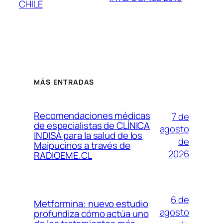
CHILE
MÁS ENTRADAS
Recomendaciones médicas
7 de
de especialistas de CLÍNICA
agosto
INDISA para la salud de los
de
Maipucinos a través de
2026
RADIOEME.CL
6 de
Metformina: nuevo estudio
agosto
profundiza cómo actúa uno