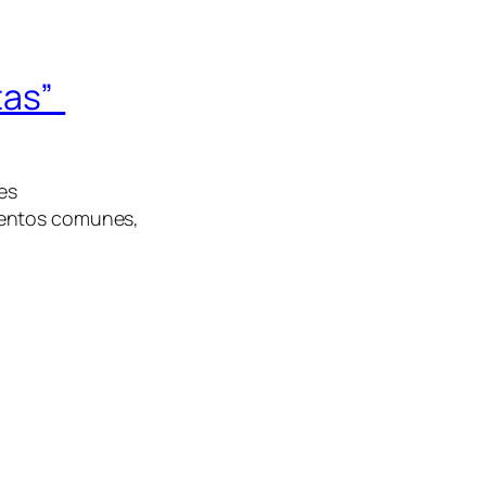
tas”
es
mentos comunes,