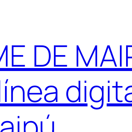
E DE MAIP
ínea digit
aipú