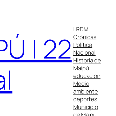
LRDM
Ú | 22
Crónicas
Política
Nacional
Historia de
al
Maipú
educacion
Medio
ambiente
deportes
Municipio
de Maipú