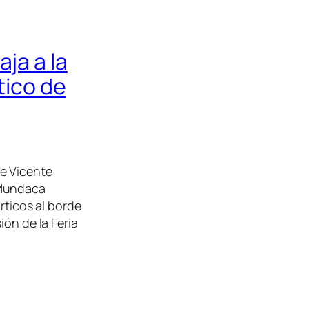
ja a la
tico de
e Vicente
 Mundaca
rticos al borde
ión de la Feria