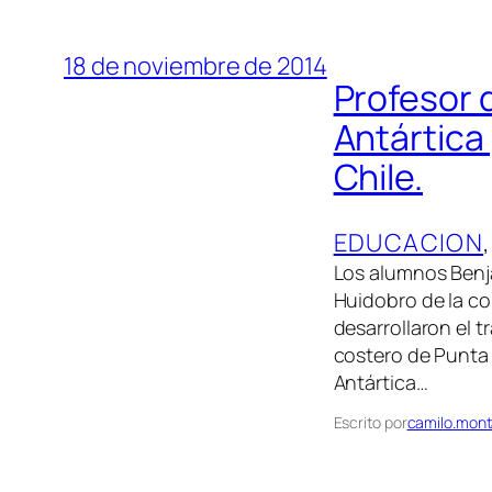
18 de noviembre de 2014
Profesor d
Antártica 
Chile.
EDUCACION
,
Los alumnos Benj
Huidobro de la c
desarrollaron el t
costero de Punta A
Antártica…
Escrito por
camilo.mont