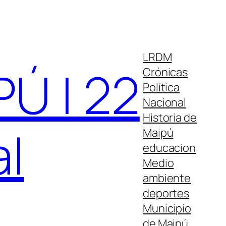
LRDM
Ú | 22
Crónicas
Política
Nacional
Historia de
al
Maipú
educacion
Medio
ambiente
deportes
Municipio
de Maipú