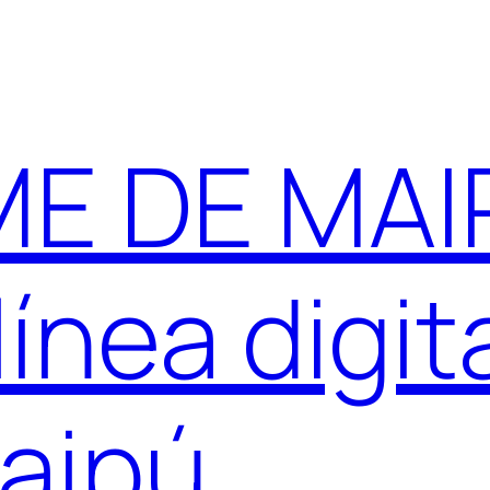
E DE MAIP
ínea digit
aipú