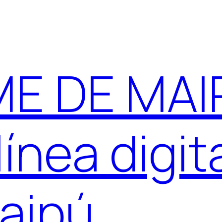
E DE MAIP
ínea digit
aipú