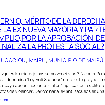
RNIO, MÉRITO DE LA DERECHA
E LA EX NUEVA MAYORIA Y PART
MPLIO,POR LA APROBACIÓN DE 
INALIZA LA PROTESTA SOCIAL?
DUCACION
, 
MAIPÚ
, 
MUNICIPIO DE MAIPÚ
a Izquierda unidas jamás serán vencidas» ? Nicanor Parr
eada denomina “Ley Anti Saqueos” el reciente proyecto e
a cuyo denominación oficial es “Tipifica como delito la 
ctos de violencia”. Denominarla ley anti saqueos es un
alban