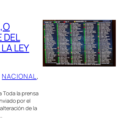
,O
E DEL
LA LEY
, 
NACIONAL
, 
a Toda la prensa
nviado por el
alteración de la
a…