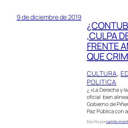
9 de diciembre de 2019
¿CONTUBE
,CULPA D
FRENTE A
QUE CRIM
CULTURA
, 
E
POLITICA
¿ «La Derecha y l
oficial bien alin
Gobierno de Piñer
Paz Pública con a
Escrito por
camilo.mont