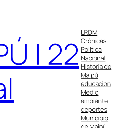
LRDM
Ú | 22
Crónicas
Política
Nacional
Historia de
al
Maipú
educacion
Medio
ambiente
deportes
Municipio
de Maipú