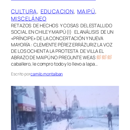
CULTURA
, 
EDUCACION
, 
MAIPÚ
, 
MISCELÁNEO
RETAZOS DE HECHOS Y COSAS DEL ESTALLIDO
SOCIAL EN CHILE Y MAIPÚ (I) EL ANÁLISIS DE UN
«PRÍNCIPE» DE LA CONCERTACIÓN Y NUEVA
MAYORÍA : CLEMENTE PÉREZ ERRÁZURIZ LA VOZ
DE LOS OCHENTA LA PROTESTA DE VILLA EL
ABRAZO DE MAIPÚ NO PREGUNTE WEAS
caballero, le compro todo y lo llevo a lapa…
Escrito por
camilo.montalban