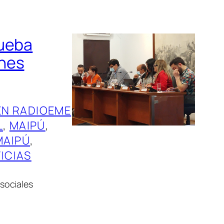
rueba
ones
EN RADIOEME
L
, 
MAIPÚ
, 
MAIPÚ
, 
ICIAS
sociales