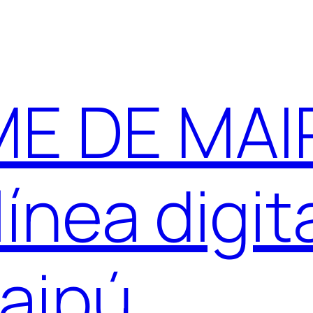
E DE MAIP
ínea digit
aipú