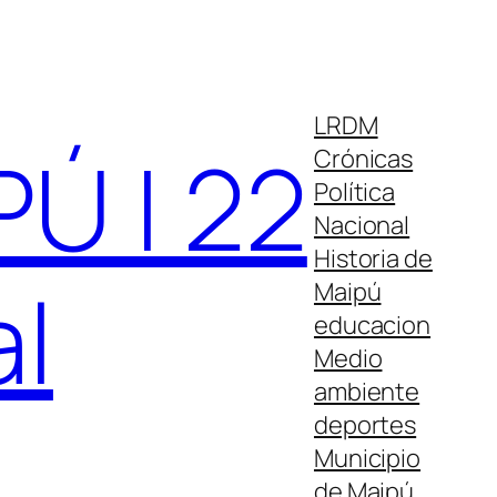
LRDM
Ú | 22
Crónicas
Política
Nacional
Historia de
al
Maipú
educacion
Medio
ambiente
deportes
Municipio
de Maipú