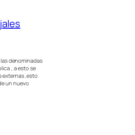
jales
re las denominadas
ica , a esto se
 externas ,esto
de un nuevo