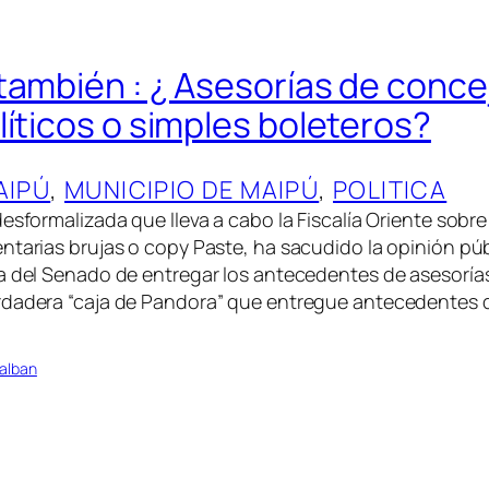
también : ¿ Asesorías de conce
líticos o simples boleteros?
AIPÚ
, 
MUNICIPIO DE MAIPÚ
, 
POLITICA
desformalizada que lleva a cabo la Fiscalía Oriente sob
ntarias brujas o copy Paste, ha sacudido la opinión públ
a del Senado de entregar los antecedentes de asesorías
rdadera “caja de Pandora” que entregue antecedentes 
alban