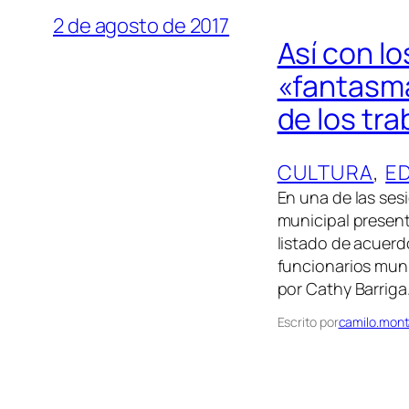
2 de agosto de 2017
Así con l
«fantasma
de los tr
CULTURA
, 
E
En una de las ses
municipal present
listado de acuerd
funcionarios muni
por Cathy Barriga
Escrito por
camilo.mont