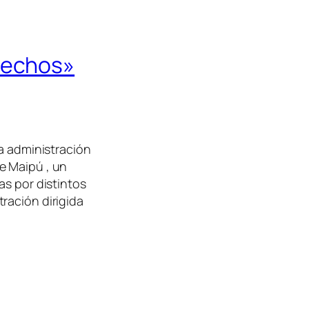
rechos»
la administración
e Maipú , un
as por distintos
ración dirigida