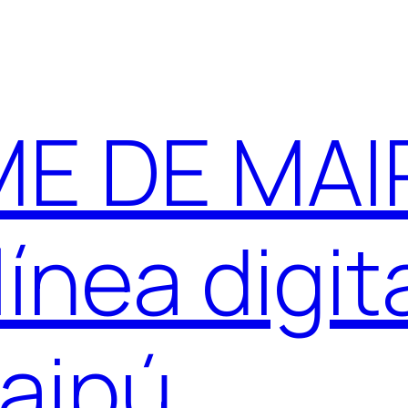
E DE MAIP
ínea digit
aipú