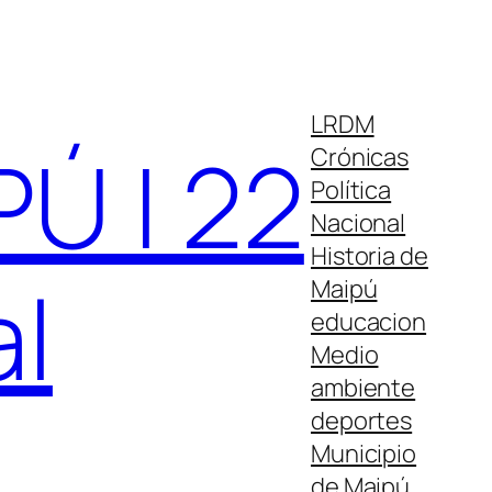
LRDM
Ú | 22
Crónicas
Política
Nacional
Historia de
al
Maipú
educacion
Medio
ambiente
deportes
Municipio
de Maipú