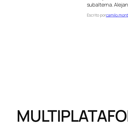
subalterna. Aleja
Escrito por
camilo.mont
MULTIPLATAFO