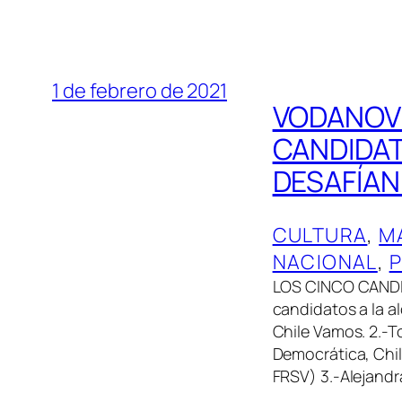
1 de febrero de 2021
VODANOVI
CANDIDAT
DESAFÍAN 
CULTURA
, 
M
NACIONAL
, 
P
LOS CINCO CANDID
candidatos a la al
Chile Vamos. 2.-
Democrática, Chil
FRSV) 3.-Alejand