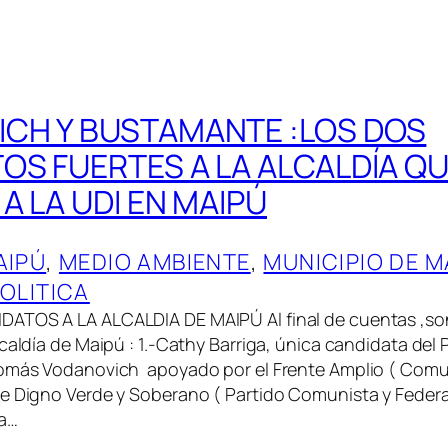
CH Y BUSTAMANTE :LOS DOS
OS FUERTES A LA ALCALDÍA Q
A LA UDI EN MAIPÚ
AIPÚ
, 
MEDIO AMBIENTE
, 
MUNICIPIO DE M
OLITICA
ATOS A LA ALCALDIA DE MAIPÚ Al final de cuentas ,son
caldía de Maipú : 1.-Cathy Barriga, única candidata del 
Tomás Vodanovich apoyado por el Frente Amplio ( Comu
e Digno Verde y Soberano ( Partido Comunista y Federa
ra…