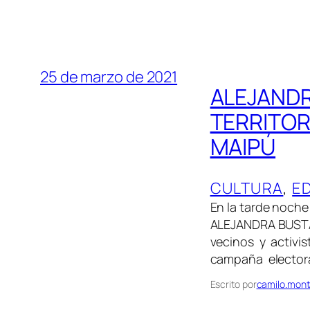
25 de marzo de 2021
ALEJANDR
TERRITOR
MAIPÚ
CULTURA
, 
E
En la tarde noche
ALEJANDRA BUSTAM
vecinos y activist
campaña electora
Escrito por
camilo.mont