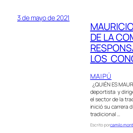
3 de mayo de 2021
MAURICIO
DE LA CO
RESPONSA
LOS CON
MAIPÚ
¿QUIÉN ES MAURI
deportista y diri
el sector de la tr
inició su carrera
tradicional …
Escrito por
camilo.mont