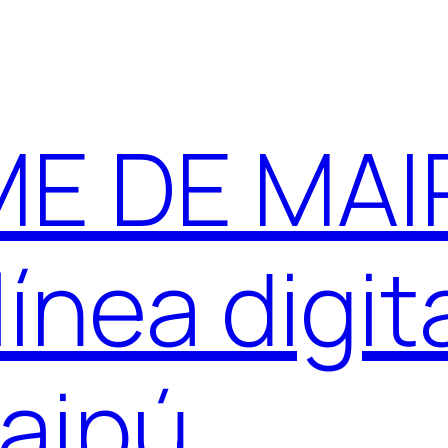
E DE MAIP
ínea digit
aipú