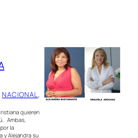
A
, 
NACIONAL
, 
ristiana quieren
pú. Ambas,
por la
a y Alejandra su