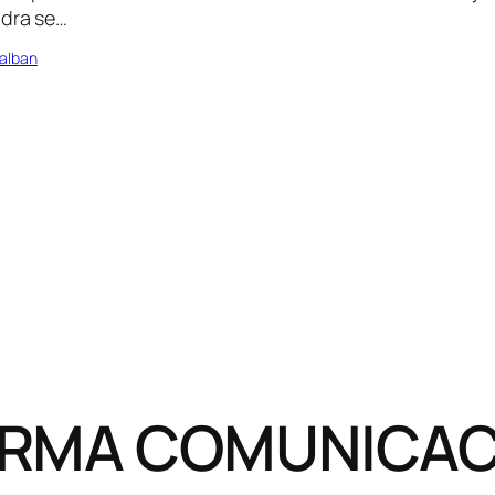
ndra se…
alban
RMA COMUNICACI