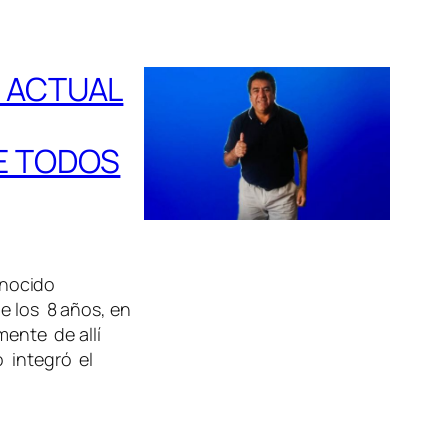
N ACTUAL
DE TODOS
onocido
e los 8 años, en
mente de allí
o integró el