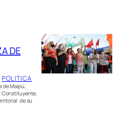
ZA DE
, 
POLITICA
ía de Maipú,
d Constituyente,
rritorial de su