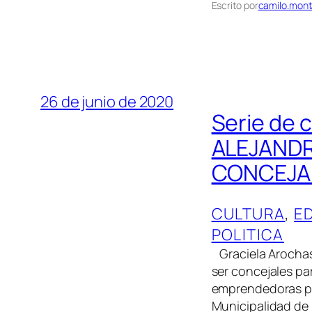
Escrito por
camilo.mont
26 de junio de 2020
Serie de 
ALEJANDR
CONCEJAL
CULTURA
, 
E
POLITICA
Graciela Arochas 
ser concejales p
emprendedoras pol
Municipalidad de 