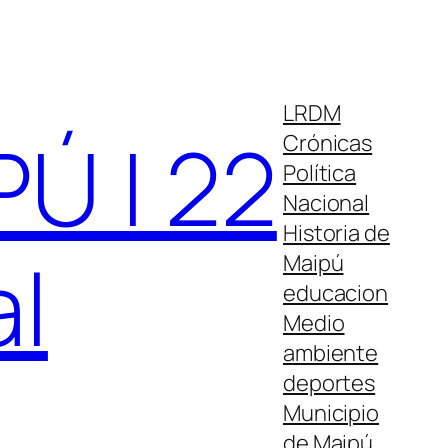
LRDM
Ú | 22
Crónicas
Política
Nacional
Historia de
al
Maipú
educacion
Medio
ambiente
deportes
Municipio
de Maipú