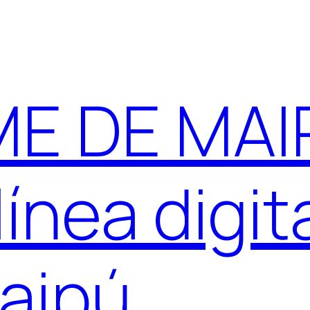
E DE MAIP
ínea digit
aipú