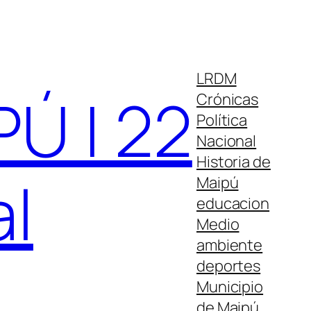
LRDM
Ú | 22
Crónicas
Política
Nacional
Historia de
al
Maipú
educacion
Medio
ambiente
deportes
Municipio
de Maipú