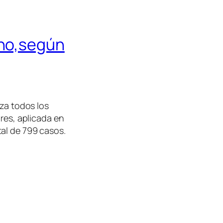
rno,según
iza todos los
ares, aplicada en
al de 799 casos.