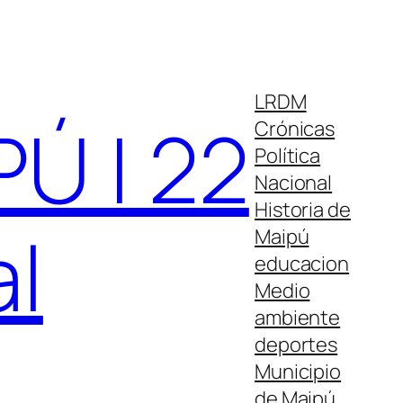
LRDM
Ú | 22
Crónicas
Política
Nacional
Historia de
al
Maipú
educacion
Medio
ambiente
deportes
Municipio
de Maipú