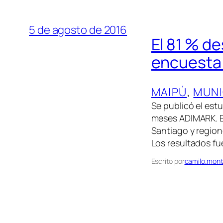
5 de agosto de 2016
El 81 % d
encuesta 
MAIPÚ
, 
MUNI
Se publicó el est
meses ADIMARK. El 
Santiago y region
Los resultados fu
Escrito por
camilo.mont