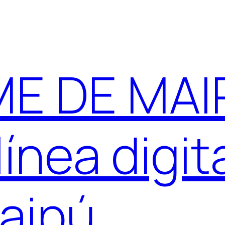
E DE MAIP
ínea digit
aipú