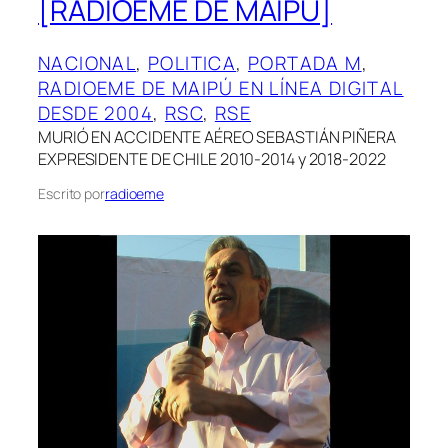
[RADIOEME DE MAIPÚ]
NACIONAL
, 
POLITICA
, 
PORTADA M
, 
RADIOEME DE MAIPÚ EN LÍNEA DIGITAL
DESDE 2004
, 
RSC
, 
RSE
MURIÓ EN ACCIDENTE AÉREO SEBASTIÁN PIÑERA
EXPRESIDENTE DE CHILE 2010-2014 y 2018-2022
Escrito por
radioeme