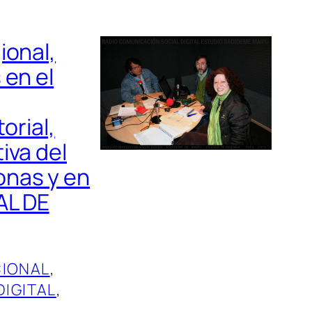
ional,
 en el
orial,
iva del
onas y en
AL DE
IONAL
, 
DIGITAL
, 