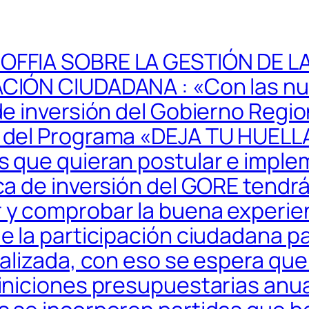
OFFIA SOBRE LA GESTIÓN DE L
ACIÓN CIUDADANA : «Con las n
de inversión del Gobierno Regio
 del Programa «DEJA TU HUELLA
s que quieran postular e imple
ica de inversión del GORE tendr
 y comprobar la buena experie
de la participación ciudadana p
realizada, con eso se espera qu
finiciones presupuestarias anua