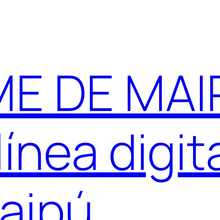
E DE MAIP
ínea digit
aipú