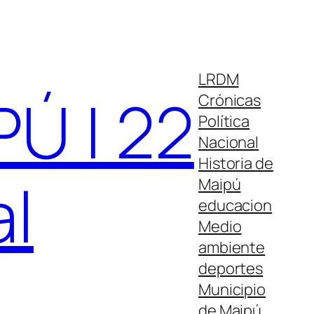
LRDM
Ú | 22
Crónicas
Política
Nacional
Historia de
al
Maipú
educacion
Medio
ambiente
deportes
Municipio
de Maipú