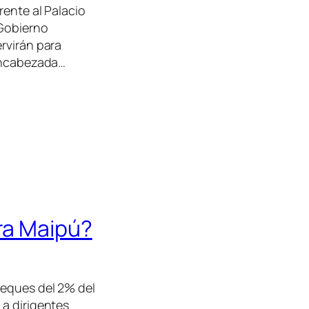
rente al Palacio
 Gobierno
rvirán para
 encabezada…
ara Maipú?
heques del 2% del
 a dirigentes