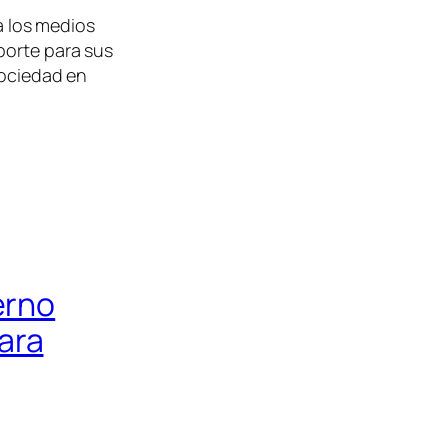
 los medios
porte para sus
sociedad en
erno
ara