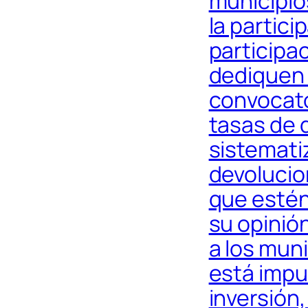
municipio
la partic
participa
dediquen 
convocato
tasas de 
sistemati
devolucio
que estén
su opinió
a los muni
está impu
inversión