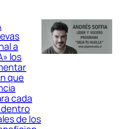
A
uevas
nal a
» los
mentar
án que
ncia
ara cada
e dentro
les de los