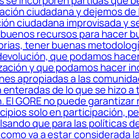
s se incorporen partidas que b
ipación ciudadana y dejemos de
ción ciudadana improvisada y s
buenos recursos para hacer 
rias, tener buenas metodologí
devolución, que podamos hace
zación y que podamos hacer in
nes apropiadas a las comunida
 enteradas de lo que se hizo a 
n. El GORE no puede garantizar
cipios solo en participación, p
lsando que para las políticas d
, como va a estar considerada l