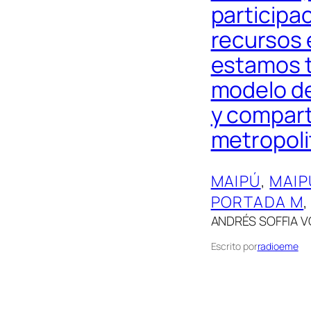
participa
recursos 
estamos t
modelo de
y compart
metropoli
MAIPÚ
, 
MAIP
PORTADA M
,
ANDRÉS SOFFIA 
Escrito por
radioeme