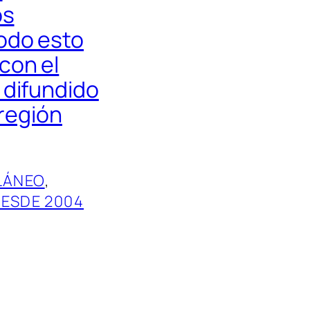
os
odo esto
con el
 difundido
 región
LÁNEO
, 
DESDE 2004