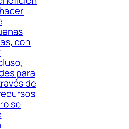
eneficien
 hacer
e
buenas
as, con
r
cluso,
des para
través de
 recursos
ero se
e
a