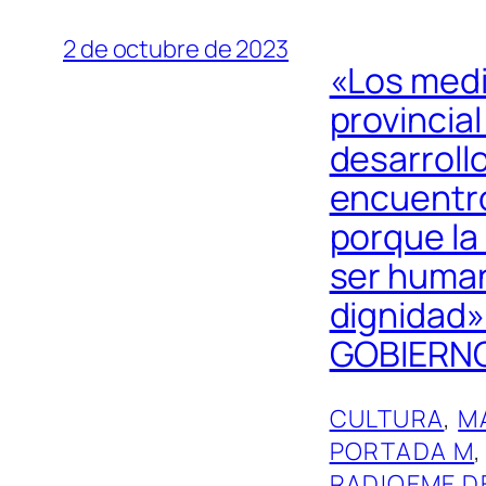
2 de octubre de 2023
«Los medi
provincia
desarroll
encuentros
porque la
ser human
dignidad
GOBIERNO 
CULTURA
, 
M
PORTADA M
,
RADIOEME DE