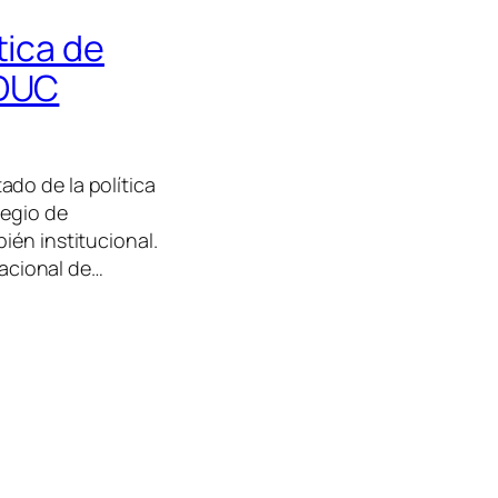
tica de
EDUC
do de la política
legio de
ién institucional.
nacional de…