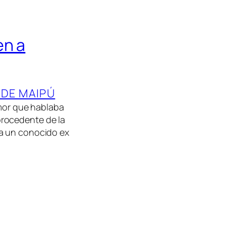
en a
 DE MAIPÚ
umor que hablaba
procedente de la
ra un conocido ex