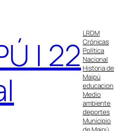
LRDM
Ú | 22
Crónicas
Política
Nacional
Historia de
al
Maipú
educacion
Medio
ambiente
deportes
Municipio
de Maipú