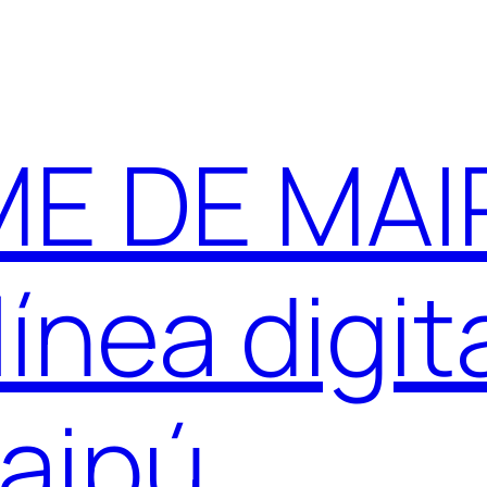
E DE MAIP
ínea digit
aipú