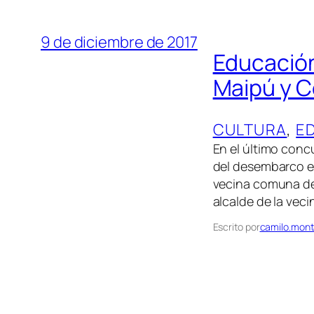
9 de diciembre de 2017
Educación
Maipú y Ce
CULTURA
, 
E
En el último conc
del desembarco e
vecina comuna de 
alcalde de la vec
Escrito por
camilo.mont