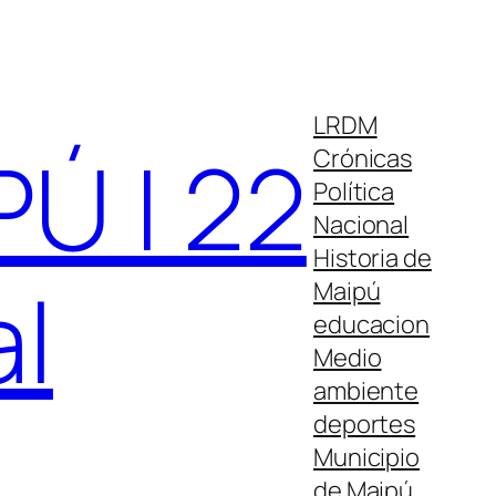
LRDM
Ú | 22
Crónicas
Política
Nacional
Historia de
al
Maipú
educacion
Medio
ambiente
deportes
Municipio
de Maipú