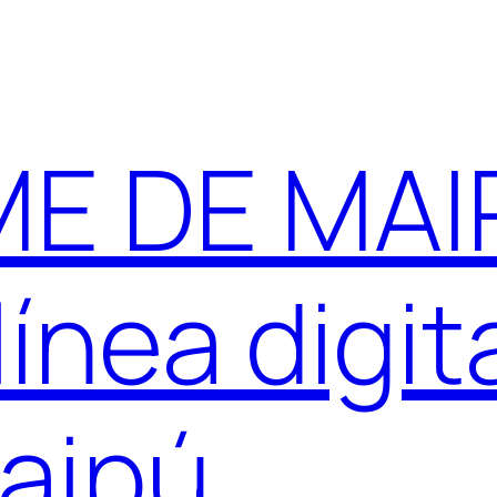
E DE MAIP
ínea digit
aipú