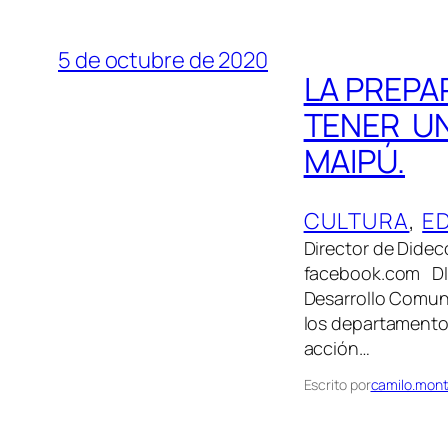
5 de octubre de 2020
LA PREPA
TENER UN
MAIPÚ.
CULTURA
, 
E
Director de Didec
facebook.com DI
Desarrollo Comuni
los departamento
acción…
Escrito por
camilo.mont