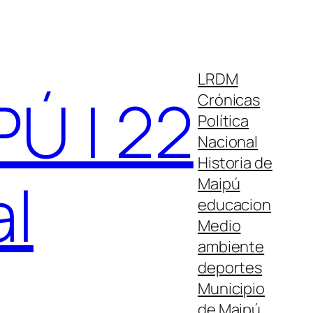
LRDM
Ú | 22
Crónicas
Política
Nacional
Historia de
al
Maipú
educacion
Medio
ambiente
deportes
Municipio
de Maipú