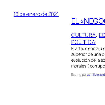
18 de enero de 2021
EL «NEGOC
CULTURA
, 
E
POLITICA
El arte, ciencia u 
superior de una d
evolución de la so
morales ( corrupc
Escrito por
camilo.mont