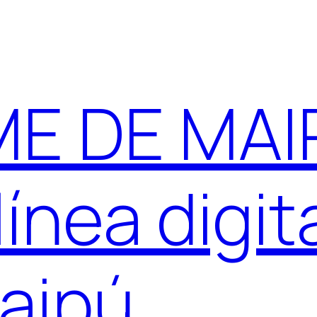
E DE MAIP
ínea digit
aipú