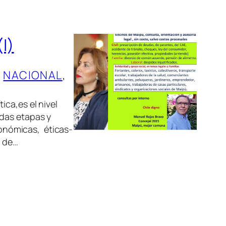
I)
, 
NACIONAL
, 
tica,es el nivel
das etapas y
económicas, éticas-
s de…