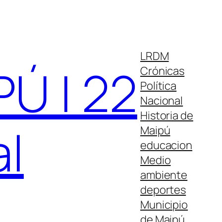
LRDM
Ú | 22
Crónicas
Política
Nacional
Historia de
al
Maipú
educacion
Medio
ambiente
deportes
Municipio
de Maipú