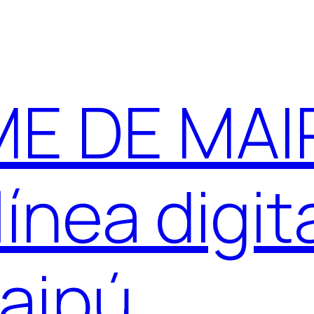
E DE MAIP
ínea digit
aipú