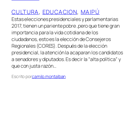
CULTURA
, 
EDUCACION
, 
MAIPÚ
Estas elecciones presidenciales y parlamentarias
2017, tienen un pariente pobre ,pero que tiene gran
importancia para la vida cotidiana de los
ciudadanos, esto es la elección de Consejeros
Regionales (CORES). Después de la elección
presidencial, la atención la acaparan los candidatos
a senadores y diputados. Es decir la “alta política” y
que con justa razón…
Escrito por
camilo.montalban