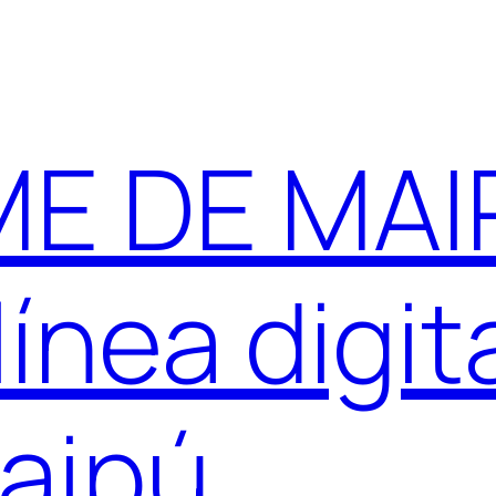
E DE MAIP
ínea digit
aipú