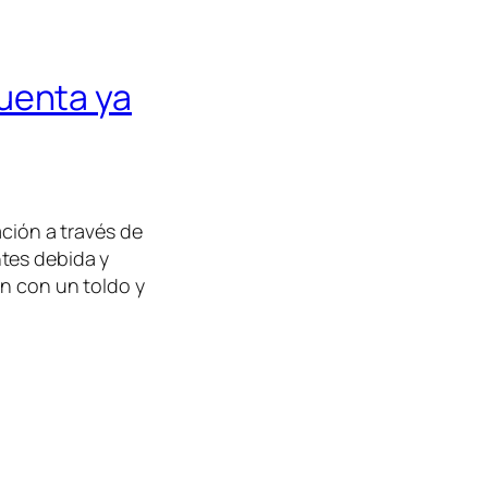
uenta ya
ación a través de
tes debida y
on con un toldo y