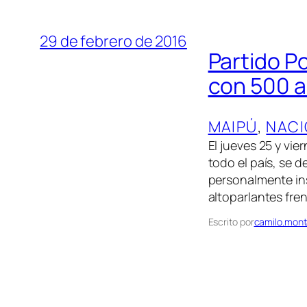
29 de febrero de 2016
Partido P
con 500 
MAIPÚ
, 
NACI
El jueves 25 y vi
todo el país, se 
personalmente ins
altoparlantes fre
Escrito por
camilo.mont