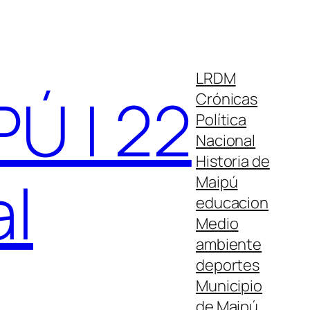
LRDM
Ú | 22
Crónicas
Política
Nacional
Historia de
al
Maipú
educacion
Medio
ambiente
deportes
Municipio
de Maipú