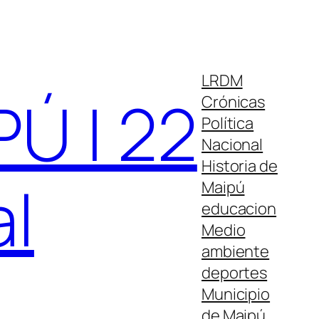
LRDM
Ú | 22
Crónicas
Política
Nacional
Historia de
al
Maipú
educacion
Medio
ambiente
deportes
Municipio
de Maipú