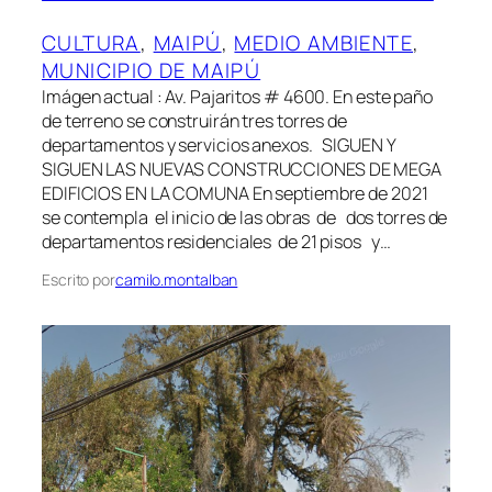
CULTURA
, 
MAIPÚ
, 
MEDIO AMBIENTE
, 
MUNICIPIO DE MAIPÚ
Imágen actual : Av. Pajaritos # 4600. En este paño
de terreno se construirán tres torres de
departamentos y servicios anexos. SIGUEN Y
SIGUEN LAS NUEVAS CONSTRUCCIONES DE MEGA
EDIFICIOS EN LA COMUNA En septiembre de 2021
se contempla el inicio de las obras de dos torres de
departamentos residenciales de 21 pisos y…
Escrito por
camilo.montalban