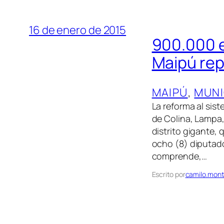
16 de enero de 2015
900.000 el
Maipú rep
MAIPÚ
, 
MUNI
La reforma al sis
de Colina, Lampa, 
distrito gigante,
ocho (8) diputado
comprende,…
Escrito por
camilo.mont