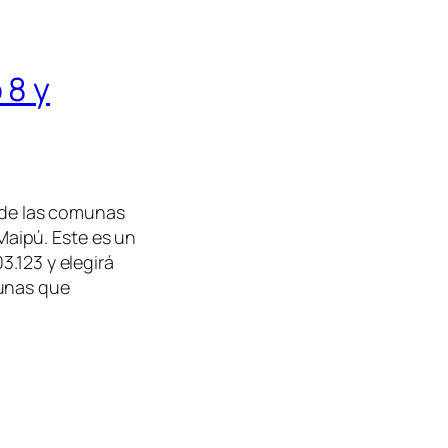
 8 y
ende las comunas
 Maipú. Este es un
3.123 y elegirá
munas que