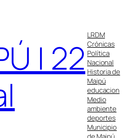
LRDM
Ú | 22
Crónicas
Política
Nacional
Historia de
al
Maipú
educacion
Medio
ambiente
deportes
Municipio
de Maipú