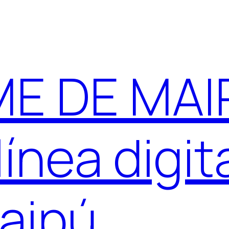
E DE MAIP
ínea digit
aipú