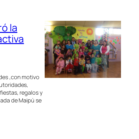
ró la
activa
ades ,con motivo
autoridades,
iestas, regalos y
onada de Maipú se