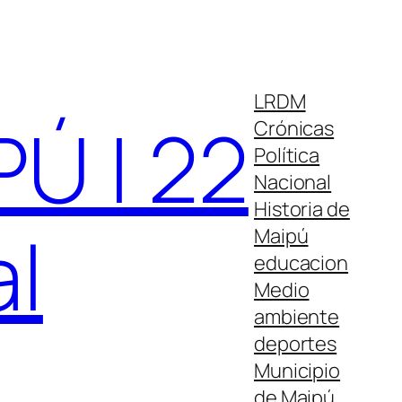
LRDM
Ú | 22
Crónicas
Política
Nacional
Historia de
al
Maipú
educacion
Medio
ambiente
deportes
Municipio
de Maipú