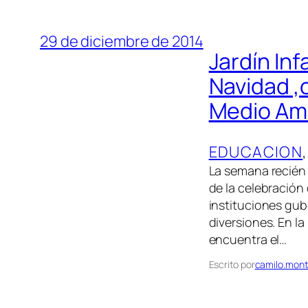
29 de diciembre de 2014
Jardín Inf
Navidad ,
Medio Amb
EDUCACION
,
La semana recién 
de la celebración
instituciones gub
diversiones. En l
encuentra el…
Escrito por
camilo.mont