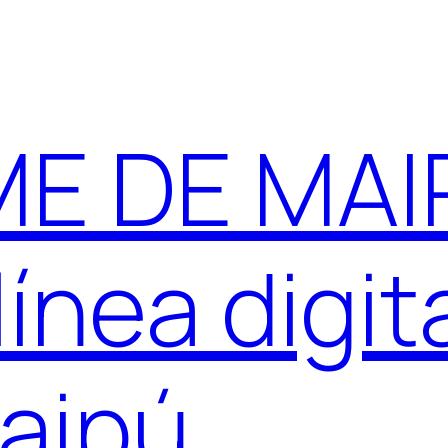
E DE MAIP
ínea digit
aipú