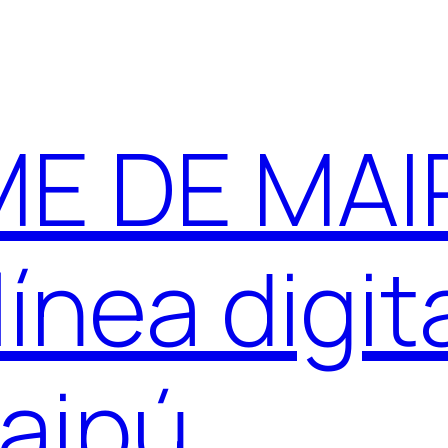
E DE MAIP
ínea digit
aipú