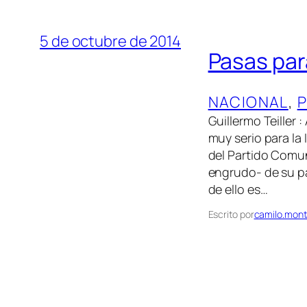
5 de octubre de 2014
Pasas par
NACIONAL
, 
P
Guillermo Teiller 
muy serio para la
del Partido Comun
engrudo- de su pa
de ello es…
Escrito por
camilo.mont