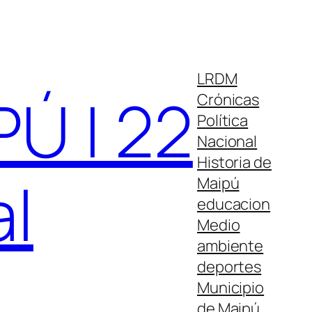
LRDM
Ú | 22
Crónicas
Política
Nacional
Historia de
al
Maipú
educacion
Medio
ambiente
deportes
Municipio
de Maipú