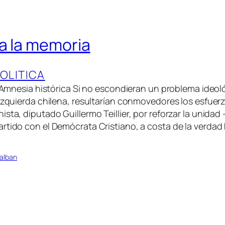
a la memoria
OLITICA
: Amnesia histórica Si no escondieran un problema ideoló
 Izquierda chilena, resultarían conmovedores los esfuer
ista, diputado Guillermo Teillier, por reforzar la unida
rtido con el Demócrata Cristiano, a costa de la verdad 
alban