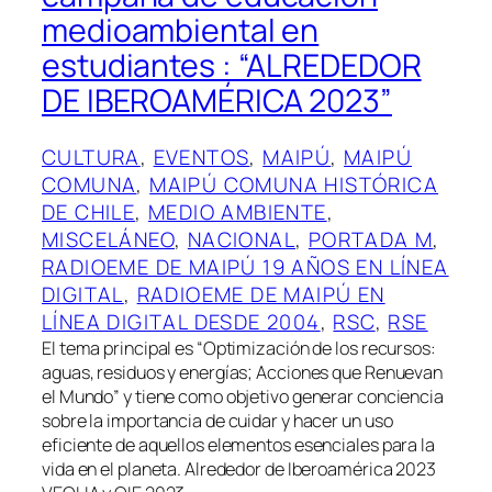
medioambiental en
estudiantes : “ALREDEDOR
DE IBEROAMÉRICA 2023”
CULTURA
, 
EVENTOS
, 
MAIPÚ
, 
MAIPÚ
COMUNA
, 
MAIPÚ COMUNA HISTÓRICA
DE CHILE
, 
MEDIO AMBIENTE
, 
MISCELÁNEO
, 
NACIONAL
, 
PORTADA M
, 
RADIOEME DE MAIPÚ 19 AÑOS EN LÍNEA
DIGITAL
, 
RADIOEME DE MAIPÚ EN
LÍNEA DIGITAL DESDE 2004
, 
RSC
, 
RSE
El tema principal es “Optimización de los recursos:
aguas, residuos y energías; Acciones que Renuevan
el Mundo” y tiene como objetivo generar conciencia
sobre la importancia de cuidar y hacer un uso
eficiente de aquellos elementos esenciales para la
vida en el planeta. Alrededor de Iberoamérica 2023