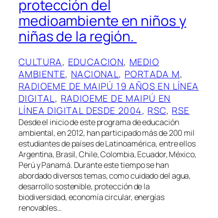
protección del
medioambiente en niños y
niñas de la región.
CULTURA
, 
EDUCACION
, 
MEDIO
AMBIENTE
, 
NACIONAL
, 
PORTADA M
, 
RADIOEME DE MAIPÚ 19 AÑOS EN LÍNEA
DIGITAL
, 
RADIOEME DE MAIPÚ EN
LÍNEA DIGITAL DESDE 2004
, 
RSC
, 
RSE
Desde el inicio de este programa de educación
ambiental, en 2012, han participado más de 200 mil
estudiantes de países de Latinoamérica, entre ellos
Argentina, Brasil, Chile, Colombia, Ecuador, México,
Perú y Panamá. Durante este tiempo se han
abordado diversos temas, como cuidado del agua,
desarrollo sostenible, protección de la
biodiversidad, economía circular, energías
renovables…