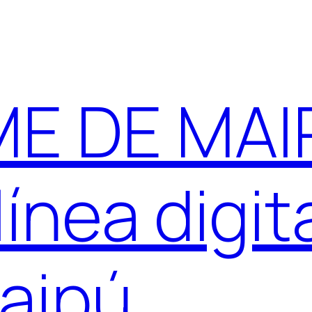
E DE MAIP
ínea digit
aipú