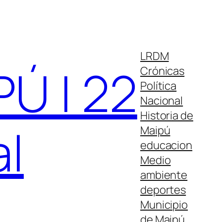
LRDM
Ú | 22
Crónicas
Política
Nacional
Historia de
al
Maipú
educacion
Medio
ambiente
deportes
Municipio
de Maipú