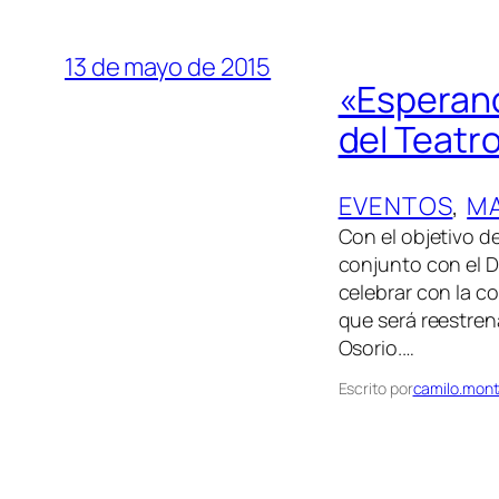
13 de mayo de 2015
«Esperando
del Teatr
EVENTOS
, 
M
Con el objetivo d
conjunto con el 
celebrar con la c
que será reestren
Osorio.…
Escrito por
camilo.mont