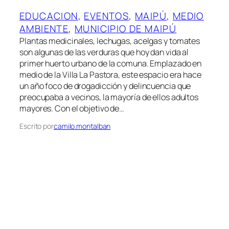
EDUCACION
, 
EVENTOS
, 
MAIPÚ
, 
MEDIO
AMBIENTE
, 
MUNICIPIO DE MAIPÚ
Plantas medicinales, lechugas, acelgas y tomates
son algunas de las verduras que hoy dan vida al
primer huerto urbano de la comuna. Emplazado en
medio de la Villa La Pastora, este espacio era hace
un año foco de drogadicción y delincuencia que
preocupaba a vecinos, la mayoría de ellos adultos
mayores. Con el objetivo de…
Escrito por
camilo.montalban