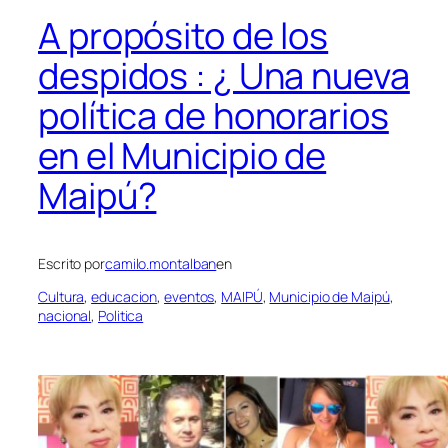
A propósito de los
despidos : ¿ Una nueva
política de honorarios
en el Municipio de
Maipú?
Escrito por
camilo.montalban
en
Cultura
, 
educacion
, 
eventos
, 
MAIPÚ
, 
Municipio de Maipú
, 
nacional
, 
Politica