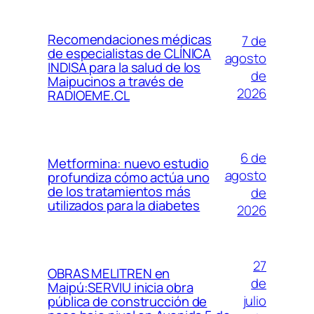
Recomendaciones médicas
7 de
de especialistas de CLÍNICA
agosto
INDISA para la salud de los
de
Maipucinos a través de
2026
RADIOEME.CL
6 de
Metformina: nuevo estudio
agosto
profundiza cómo actúa uno
de los tratamientos más
de
utilizados para la diabetes
2026
27
OBRAS MELITREN en
de
Maipú:SERVIU inicia obra
julio
pública de construcción de