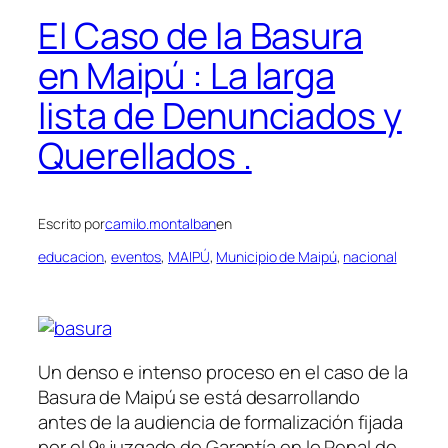
El Caso de la Basura
en Maipú : La larga
lista de Denunciados y
Querellados .
Escrito por
camilo.montalban
en
educacion
, 
eventos
, 
MAIPÚ
, 
Municipio de Maipú
, 
nacional
Un denso e intenso proceso en el caso de la
Basura de Maipú se está desarrollando
antes de la audiencia de formalización fijada
por el 9º juzgado de Garantía en lo Penal de