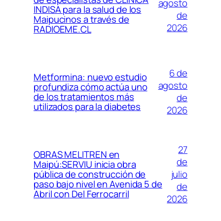
agosto
INDISA para la salud de los
de
Maipucinos a través de
2026
RADIOEME.CL
6 de
Metformina: nuevo estudio
agosto
profundiza cómo actúa uno
de los tratamientos más
de
utilizados para la diabetes
2026
27
OBRAS MELITREN en
de
Maipú:SERVIU inicia obra
julio
pública de construcción de
paso bajo nivel en Avenida 5 de
de
Abril con Del Ferrocarril
2026