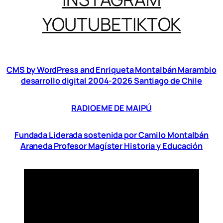
YOUTUBE
TIKTOK
CMS by WordPress and Enriqueta Montalbán Marambio
desarrollo digital 2004-2026 Santiago de Chile
RADIOEME DE MAIPÚ
Fundada Liderada sostenida por Camilo Montalbán
Araneda Profesor Magíster Historia y Educación