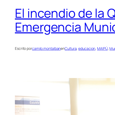
El incendio de la 
Emergencia Munic
Escrito por
camilo.montalban
en
Cultura
, 
educacion
, 
MAIPÚ
, 
Mun