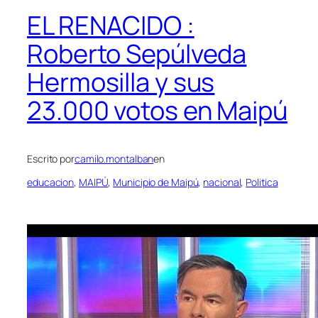
EL RENACIDO :
Roberto Sepúlveda
Hermosilla y sus
23.000 votos en Maipú
Escrito por
camilo.montalban
en
educacion
, 
MAIPÚ
, 
Municipio de Maipú
, 
nacional
, 
Politica