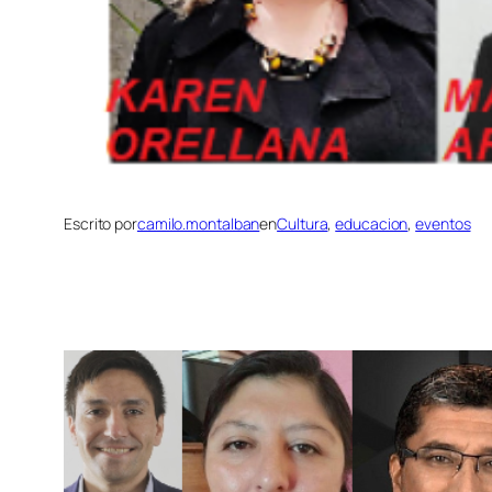
Escrito por
camilo.montalban
en
Cultura
, 
educacion
, 
eventos