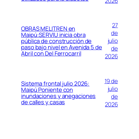
2026
27
OBRAS MELITREN en
de
Maipú:SERVIU inicia obra
julio
pública de construcción de
paso bajo nivel en Avenida 5 de
de
Abril con Del Ferrocarril
2026
19 de
Sistema frontal julio 2026:
julio
Maipú Poniente con
inundaciones y anegaciones
de
de calles y casas
2026