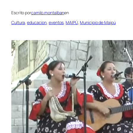
Escrito por
camilo.montalban
en
Cultura
, 
educacion
, 
eventos
, 
MAIPÚ
, 
Municipio de Maipú