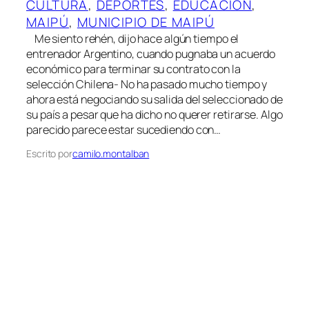
CULTURA
, 
DEPORTES
, 
EDUCACION
, 
MAIPÚ
, 
MUNICIPIO DE MAIPÚ
Me siento rehén, dijo hace algún tiempo el
entrenador Argentino, cuando pugnaba un acuerdo
económico para terminar su contrato con la
selección Chilena- No ha pasado mucho tiempo y
ahora está negociando su salida del seleccionado de
su país a pesar que ha dicho no querer retirarse. Algo
parecido parece estar sucediendo con…
Escrito por
camilo.montalban