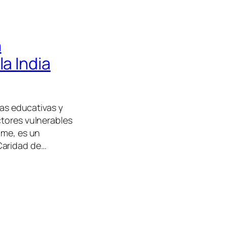
n
a India
ias educativas y
ctores vulnerables
ome, es un
Caridad de…