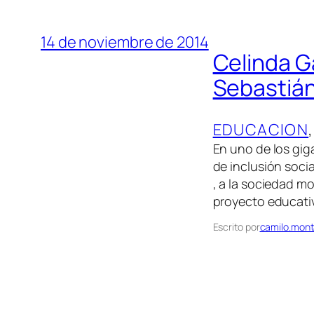
14 de noviembre de 2014
Celinda G
Sebastián 
EDUCACION
,
En uno de los giga
de inclusión soci
, a la sociedad m
proyecto educati
Escrito por
camilo.mont