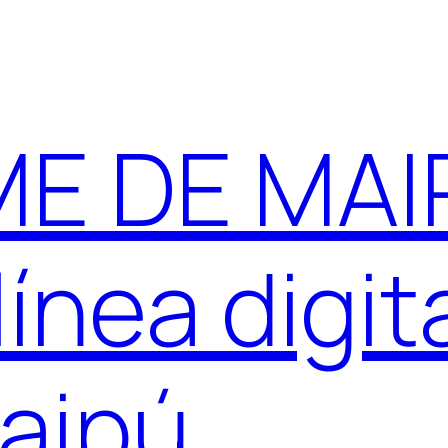
E DE MAIP
ínea digit
aipú