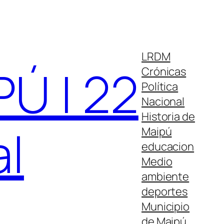
LRDM
Ú | 22
Crónicas
Política
Nacional
Historia de
al
Maipú
educacion
Medio
ambiente
deportes
Municipio
de Maipú