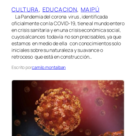
CULTURA
, 
EDUCACION
, 
MAIPÚ
La Pandemia del corona virus , identificada
oficialmente con la COVID-19, tiene al mundo entero
en crisis sanitaria y en una crisis económica social,
cuyos alcances todavía no son precisables, ya que
estamos en medio de ella con conocimientos solo
iniciales sobre su naturaleza y su avance o
retroceso que está en construcción…
Escrito por
camilo.montalban