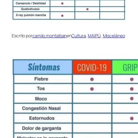
Escrito por
camilo.montalban
en
Cultura
, 
MAIPÚ
, 
Misceláneo