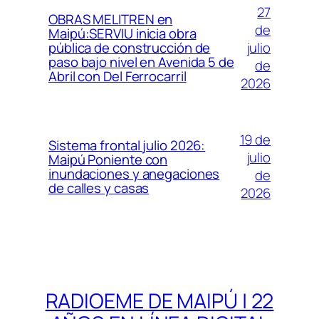
27
OBRAS MELITREN en
de
Maipú:SERVIU inicia obra
julio
pública de construcción de
paso bajo nivel en Avenida 5 de
de
Abril con Del Ferrocarril
2026
19 de
Sistema frontal julio 2026:
julio
Maipú Poniente con
inundaciones y anegaciones
de
de calles y casas
2026
RADIOEME DE MAIPÚ | 22