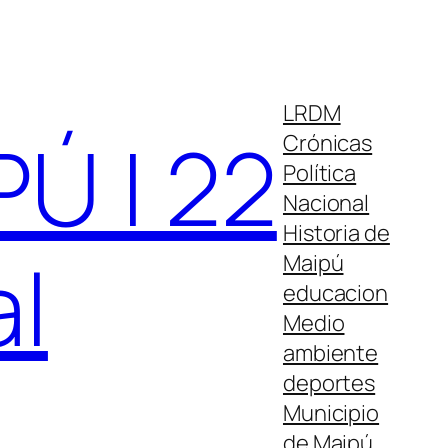
LRDM
Ú | 22
Crónicas
Política
Nacional
Historia de
al
Maipú
educacion
Medio
ambiente
deportes
Municipio
de Maipú