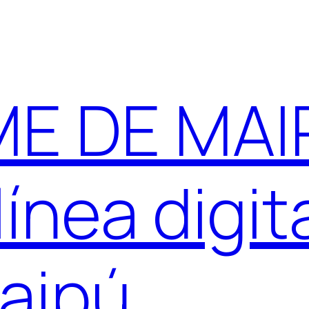
E DE MAIP
ínea digit
aipú