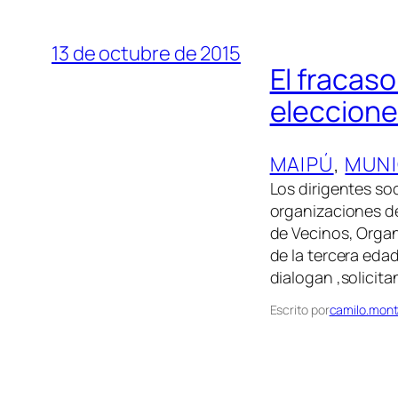
13 de octubre de 2015
El fracaso
eleccione
MAIPÚ
, 
MUNI
Los dirigentes so
organizaciones de 
de Vecinos, Organ
de la tercera eda
dialogan ,solicita
Escrito por
camilo.mont