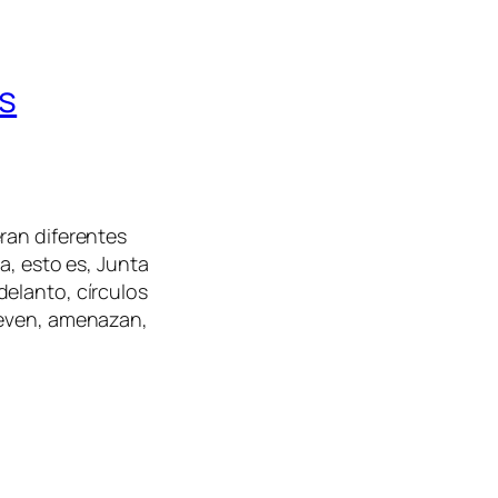
as
ran diferentes
a, esto es, Junta
elanto, círculos
ueven, amenazan,