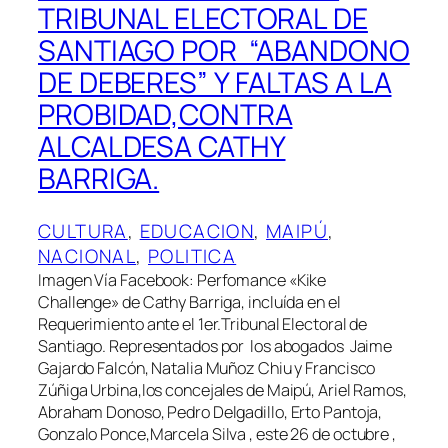
TRIBUNAL ELECTORAL DE
SANTIAGO POR “ABANDONO
DE DEBERES” Y FALTAS A LA
PROBIDAD,CONTRA
ALCALDESA CATHY
BARRIGA.
CULTURA
, 
EDUCACION
, 
MAIPÚ
, 
NACIONAL
, 
POLITICA
Imagen Vía Facebook: Perfomance «Kike
Challenge» de Cathy Barriga, incluída en el
Requerimiento ante el 1er.Tribunal Electoral de
Santiago. Representados por los abogados Jaime
Gajardo Falcón, Natalia Muñoz Chiu y Francisco
Zúñiga Urbina,los concejales de Maipú, Ariel Ramos,
Abraham Donoso, Pedro Delgadillo, Erto Pantoja,
Gonzalo Ponce,Marcela Silva , este 26 de octubre ,