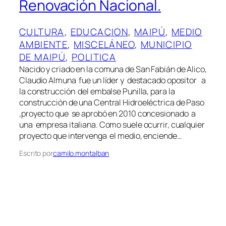
Renovación Nacional.
CULTURA
, 
EDUCACION
, 
MAIPÚ
, 
MEDIO
AMBIENTE
, 
MISCELÁNEO
, 
MUNICIPIO
DE MAIPÚ
, 
POLITICA
Nacido y criado en la comuna de San Fabián de Alico,
Claudio Almuna fue un líder y destacado opositor a
la construcción del embalse Punilla, para la
construcción de una Central Hidroeléctrica de Paso
,proyecto que se aprobó en 2010 concesionado a
una empresa italiana. Como suele ocurrir, cualquier
proyecto que intervenga el medio, enciende…
Escrito por
camilo.montalban