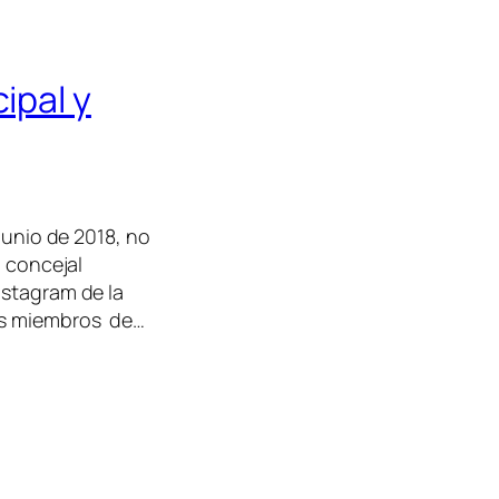
ipal y
junio de 2018, no
l concejal
nstagram de la
los miembros de…