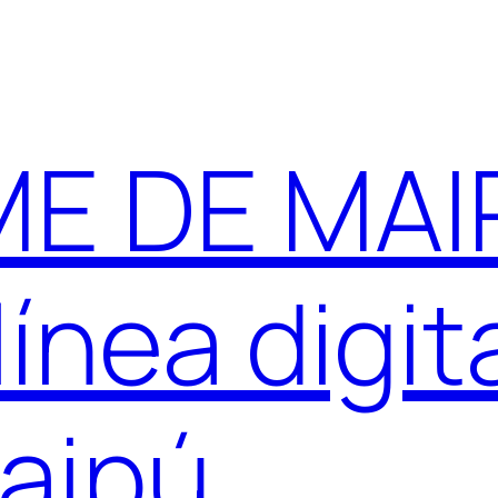
E DE MAIP
ínea digit
aipú