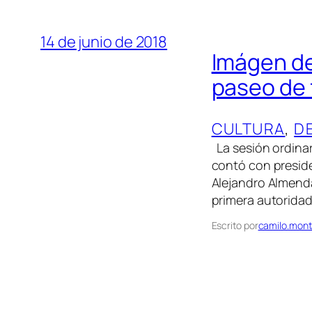
14 de junio de 2018
Imágen del
paseo de 
CULTURA
, 
D
La sesión ordinar
contó con preside
Alejandro Almenda
primera autorida
Escrito por
camilo.mont