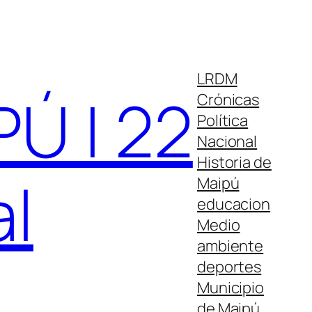
LRDM
Ú | 22
Crónicas
Política
Nacional
Historia de
al
Maipú
educacion
Medio
ambiente
deportes
Municipio
de Maipú