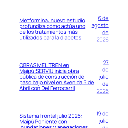
6 de
Metformina: nuevo estudio
agosto
profundiza cómo actúa uno
de los tratamientos más
de
utilizados para la diabetes
2026
27
OBRAS MELITREN en
de
Maipú:SERVIU inicia obra
julio
pública de construcción de
paso bajo nivel en Avenida 5 de
de
Abril con Del Ferrocarril
2026
19 de
Sistema frontal julio 2026:
julio
Maipú Poniente con
inundaciones y anegaciones
de