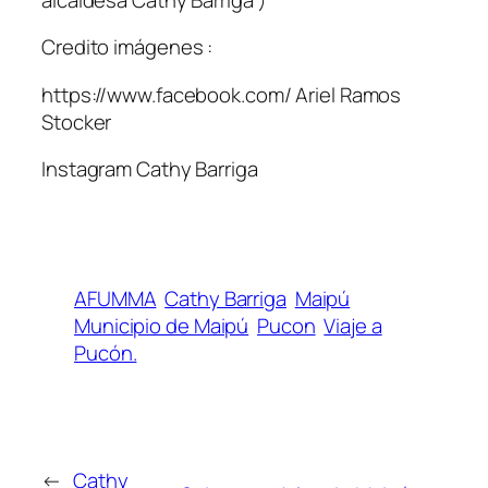
Credito imágenes :
https://www.facebook.com/ Ariel Ramos
Stocker
Instagram Cathy Barriga
AFUMMA
Cathy Barriga
Maipú
Municipio de Maipú
Pucon
Viaje a
Pucón.
←
Cathy