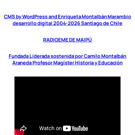
CMS by WordPress and Enriqueta Montalbán Marambio
desarrollo digital 2004-2026 Santiago de Chile
RADIOEME DE MAIPÚ
Fundada Liderada sostenida por Camilo Montalbán
Araneda Profesor Magíster Historia y Educación