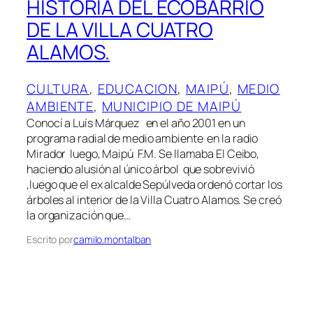
HISTORIA DEL ECOBARRIO
DE LA VILLA CUATRO
ALAMOS.
CULTURA
, 
EDUCACION
, 
MAIPÚ
, 
MEDIO
AMBIENTE
, 
MUNICIPIO DE MAIPÚ
Conocí a Luís Márquez en el año 2001 en un
programa radial de medio ambiente en la radio
Mirador luego, Maipú F.M. Se llamaba El Ceibo,
haciendo alusión al único árbol que sobrevivió
,luego que el ex alcalde Sepúlveda ordenó cortar los
árboles al interior de la Villa Cuatro Alamos. Se creó
la organización que…
Escrito por
camilo.montalban