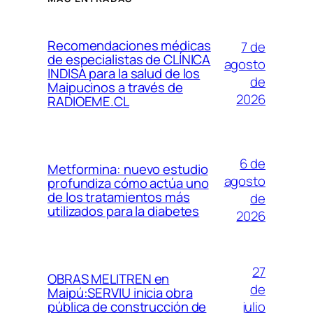
Recomendaciones médicas
7 de
de especialistas de CLÍNICA
agosto
INDISA para la salud de los
de
Maipucinos a través de
2026
RADIOEME.CL
6 de
Metformina: nuevo estudio
agosto
profundiza cómo actúa uno
de los tratamientos más
de
utilizados para la diabetes
2026
27
OBRAS MELITREN en
de
Maipú:SERVIU inicia obra
julio
pública de construcción de