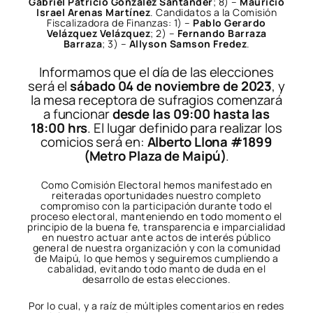
Gabriel Patricio González Santander
; 8) –
Mauricio
Israel Arenas Martínez
. Candidatos a la Comisión
Fiscalizadora de Finanzas: 1) –
Pablo Gerardo
Velázquez Velázquez
; 2) –
Fernando Barraza
Barraza
; 3) –
Allyson Samson Fredez
.
Informamos que el día de las elecciones
será el
sábado 04 de noviembre de 2023
, y
la mesa receptora de sufragios comenzará
a funcionar
desde las 09:00 hasta las
18:00 hrs
. El lugar definido para realizar los
comicios será en:
Alberto Llona #1899
(Metro Plaza de Maipú)
.
Como Comisión Electoral hemos manifestado en
reiteradas oportunidades nuestro completo
compromiso con la participación durante todo el
proceso electoral, manteniendo en todo momento el
principio de la buena fe, transparencia e imparcialidad
en nuestro actuar ante actos de interés público
general de nuestra organización y con la comunidad
de Maipú, lo que hemos y seguiremos cumpliendo a
cabalidad, evitando todo manto de duda en el
desarrollo de estas elecciones.
Por lo cual, y a raíz de múltiples comentarios en redes