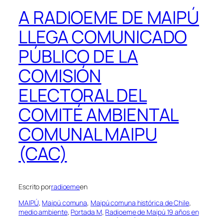
A RADIOEME DE MAIPÚ
LLEGA COMUNICADO
PÚBLICO DE LA
COMISIÓN
ELECTORAL DEL
COMITÉ AMBIENTAL
COMUNAL MAIPU
(CAC)
Escrito por
radioeme
en
MAIPÚ
, 
Maipú comuna
, 
Maipú comuna histórica de Chile
, 
medio ambiente
, 
Portada M
, 
Radioeme de Maipú 19 años en