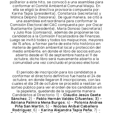
posterior a este hito, se convocó a una asamblea para
conformar el Comité Ambiental Comunal Maipú. En
ella se eligió la directiva provisoria compuesta por:
Karina Tapia (presidenta), Constanza (secretaria) y
Mónica Delpino (tesorera). De igual manera, se citó a
una asamblea extraordinaria para conformar la
Comisión Electoral del CAC compuesta por: por Oscar
Bustamante (presidente), María Donoso (secretaria)
y Julio Roa (comisario), además de proponerse los
candidatos a la Comisión Fiscalizadora de Finanzas.
Luego se invitó todas y todos los maipucinos, mayores
de 15 años, a formar parte de este hito histórico en
materia de gestión ambiental local y protección del
medio ambiente, en donde el libro de socios estuvo
abierto desde el 10 de septiembre hasta el 11 de
octubre, dicho libro será nuevamente abierto a la
comunidad una vez concluido el proceso electoral.
El periodo de inscripción para los candidatos a
conformar el directorio definitivo fue hasta el 24 de
octubre, en donde llegaron 8 inscripciones, con las
cuales el día 28 de octubre se procedió a realizar un
sorteo público para ver el orden de los candidatos en
la papeleta, quedando de la siguiente manera:
Candidatos al Directorio: 1) –
Claudio Jesús Gaete
Sánchez
; 2) –
Pablo Hernán Valdés Cifuentes;
3) –
Adriana Palmira Mena Burgos
; 4) –
Polonia Andrea
Piña San Martín
; 5) –
Nicolas Aníbal Caballero
Rodríguez
; 6) –
Karina Alejandra Tapia Peña
; 7) –