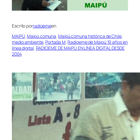
Escrito por
radioeme
en
MAIPÚ
, 
Maipú comuna
, 
Maipú comuna histórica de Chile
, 
medio ambiente
, 
Portada M
, 
Radioeme de Maipú 19 años en
línea digital
, 
RADIOEME DE MAIPÚ EN LÍNEA DIGITAL DESDE
2004