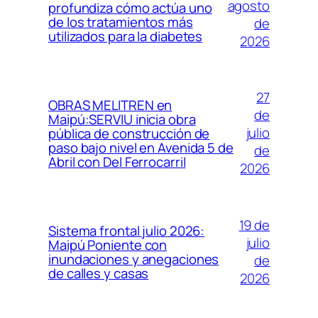
agosto
profundiza cómo actúa uno
de los tratamientos más
de
utilizados para la diabetes
2026
27
OBRAS MELITREN en
de
Maipú:SERVIU inicia obra
julio
pública de construcción de
paso bajo nivel en Avenida 5 de
de
Abril con Del Ferrocarril
2026
19 de
Sistema frontal julio 2026:
julio
Maipú Poniente con
inundaciones y anegaciones
de
de calles y casas
2026