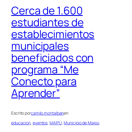
Cerca de 1.600
estudiantes de
establecimientos
municipales
beneficiados con
programa “Me
Conecto para
Aprender”
Escrito por
camilo.montalban
en
educacion
, 
eventos
, 
MAIPÚ
, 
Municipio de Maipú