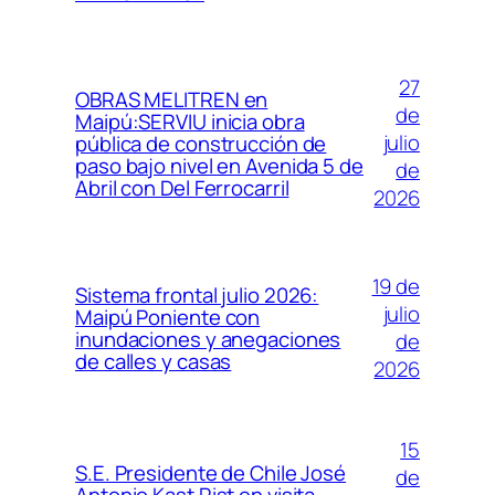
27
OBRAS MELITREN en
de
Maipú:SERVIU inicia obra
julio
pública de construcción de
paso bajo nivel en Avenida 5 de
de
Abril con Del Ferrocarril
2026
19 de
Sistema frontal julio 2026:
julio
Maipú Poniente con
inundaciones y anegaciones
de
de calles y casas
2026
15
S.E. Presidente de Chile José
de
Antonio Kast Rist en visita