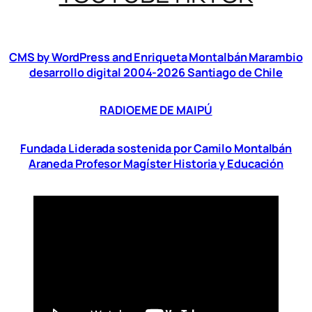
CMS by WordPress and Enriqueta Montalbán Marambio
desarrollo digital 2004-2026 Santiago de Chile
RADIOEME DE MAIPÚ
Fundada Liderada sostenida por Camilo Montalbán
Araneda Profesor Magíster Historia y Educación