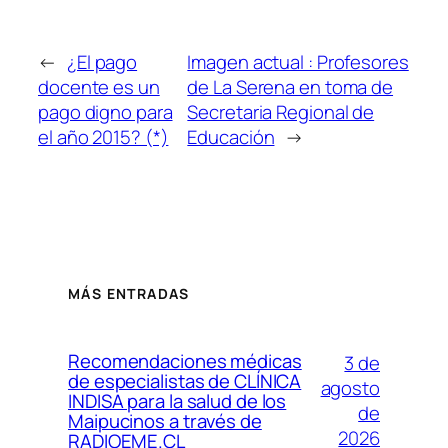
←
¿El pago
Imagen actual : Profesores
docente es un
de La Serena en toma de
pago digno para
Secretaria Regional de
el año 2015? (*)
Educación
→
MÁS ENTRADAS
Recomendaciones médicas
3 de
de especialistas de CLÍNICA
agosto
INDISA para la salud de los
de
Maipucinos a través de
2026
RADIOEME.CL