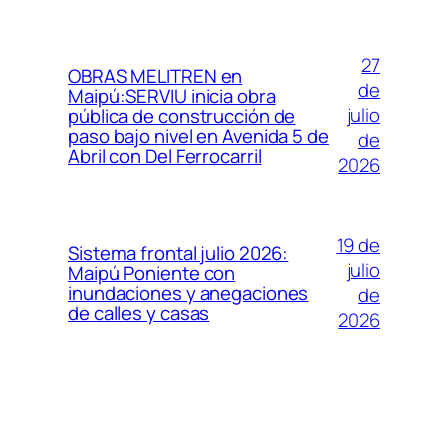
27
OBRAS MELITREN en
de
Maipú:SERVIU inicia obra
julio
pública de construcción de
paso bajo nivel en Avenida 5 de
de
Abril con Del Ferrocarril
2026
19 de
Sistema frontal julio 2026:
julio
Maipú Poniente con
inundaciones y anegaciones
de
de calles y casas
2026